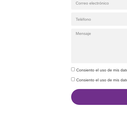
sesoría? Te
ayudamos
 juntos en mejores estratégias
Consiento el uso de mis dat
financieras.
Consiento el uso de mis dato