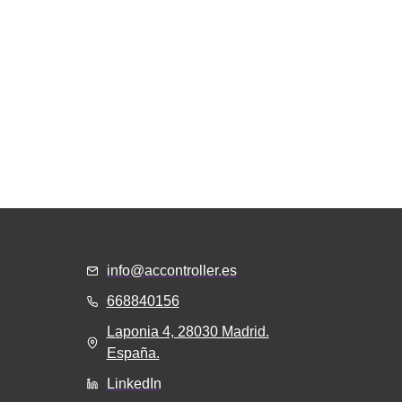
info@accontroller.es
668840156
Laponia 4, 28030 Madrid.
España.
LinkedIn